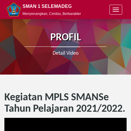
SMAN 1 SELEMADEG
T
Menyenangkan, Cerdas, Berkarakter
o
g
g
l
PROFIL
e
n
a
Detail Video
v
i
g
a
t
i
o
Kegiatan MPLS SMANSe
n
Tahun Pelajaran 2021/2022.