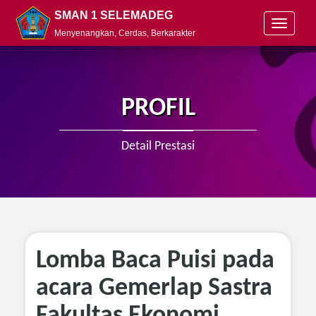
SMAN 1 SELEMADEG
T
Menyenangkan, Cerdas, Berkarakter
o
g
g
l
e
PROFIL
n
a
v
Detail Prestasi
i
g
a
t
i
o
n
Lomba Baca Puisi pada
acara Gemerlap Sastra